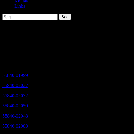
Kontakt
Links
Søg
efter:
Vores besætning
Her
er en oversigt over alle vore dyr:
Klik på dyrets CHR-nummer, for at se stamtavlen
KØER
55840-01999
Hessellunds Holly P
55840-02027
Hessellunds Jamilla R PP
55840-02032
Hessellunds Karoline PP
55840-02050
Hessellunds Lonnie PP
55840-02048
Hessellunds Laika R PP
55840-02083
Hessellunds Pauline PP