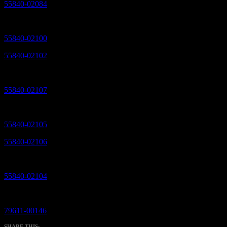
55840-02084
Hessellunds Petra R PP
KVIER
55840-02100
Hessellunds Ramona PP
55840-02102
Hessellunds Rosita PP
KVIEKALVE
55840-02107
Hessellunds Soffi R PP
TYREKALV
55840-02105
Hessellunds Søren PP
55840-02106
Hessellunds Sassa PP
UNGTYRE
55840-02104
Hessellunds Ruddi R PP
AVLSTYR
79611-00146
Kjærgaards Ursus P
SHARE THIS: